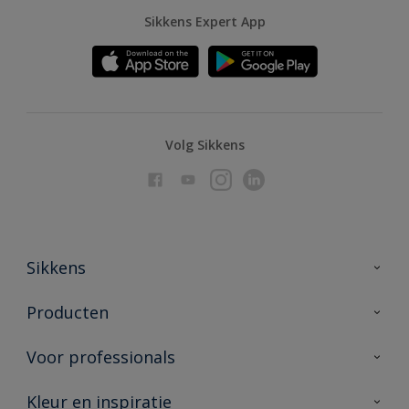
Sikkens Expert App
Volg Sikkens
Sikkens
Over Sikkens
Producten
AkzoNobel
Producten voor binnen
Voor professionals
Duurzaamheid
Producten voor buiten
Veelgestelde vragen
Advies & service
Kleur en inspiratie
Vind je verkooppunt