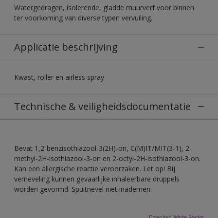
Watergedragen, isolerende, gladde muurverf voor binnen
ter voorkoming van diverse typen vervuiling.
Applicatie beschrijving
Kwast, roller en airless spray
Technische & veiligheidsdocumentatie
Bevat 1,2-benzisothiazool-3(2H)-on, C(M)IT/MIT(3-1), 2-
methyl-2H-isothiazool-3-on en 2-octyl-2H-isothiazool-3-on.
Kan een allergische reactie veroorzaken. Let op! Bij
verneveling kunnen gevaarlijke inhaleerbare druppels
worden gevormd. Spuitnevel niet inademen.
Download Adobe Reader