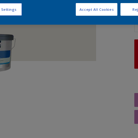
 Settings
Accept All Cookies
Rej
A