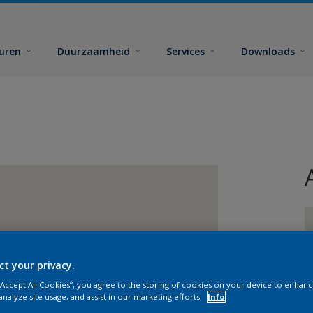
euren
Duurzaamheid
Services
Downloads
ct your privacy.
G
 “Accept All Cookies”, you agree to the storing of cookies on your device to enhanc
analyze site usage, and assist in our marketing efforts.
Info