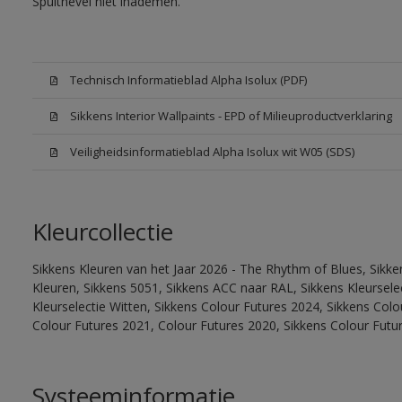
Spuitnevel niet inademen.
Technisch Informatieblad Alpha Isolux (PDF)
Sikkens Interior Wallpaints - EPD of Milieuproductverklaring
Veiligheidsinformatieblad Alpha Isolux wit W05 (SDS)
Kleurcollectie
Sikkens Kleuren van het Jaar 2026 - The Rhythm of Blues, Sikk
Kleuren, Sikkens 5051, Sikkens ACC naar RAL, Sikkens Kleurselect
Kleurselectie Witten, Sikkens Colour Futures 2024, Sikkens Col
Colour Futures 2021, Colour Futures 2020, Sikkens Colour Futu
Systeeminformatie