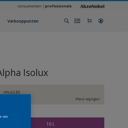
consumenten
professionals
Verkooppunten
Alpha Isolux
HN.02.85
Kleur wijzigen
rootte
e site
10 L