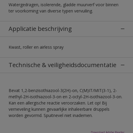
Watergedragen, isolerende, gladde muurverf voor binnen
ter voorkoming van diverse typen vervuiling.
Applicatie beschrijving
Kwast, roller en airless spray
Technische & veiligheidsdocumentatie
Bevat 1,2-benzisothiazool-3(2H)-on, C(M)IT/MIT(3-1), 2-
methyl-2H-isothiazool-3-on en 2-octyl-2H-isothiazool-3-on.
Kan een allergische reactie veroorzaken. Let op! Bij
verneveling kunnen gevaarlijke inhaleerbare druppels
worden gevormd. Spuitnevel niet inademen.
Download Adobe Reader