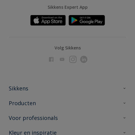
Sikkens Expert App
Volg Sikkens
Sikkens
Over Sikkens
Producten
AkzoNobel
Producten voor binnen
Voor professionals
Duurzaamheid
Producten voor buiten
Veelgestelde vragen
Advies & service
Kleur en inspiratie
Vind je verkooppunt