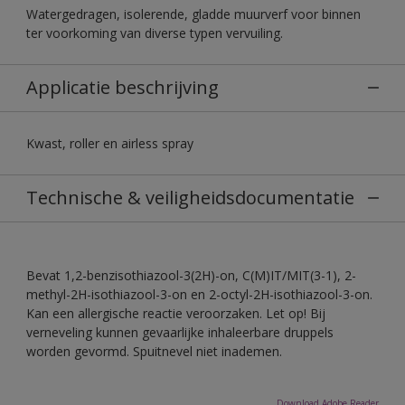
Watergedragen, isolerende, gladde muurverf voor binnen
ter voorkoming van diverse typen vervuiling.
Applicatie beschrijving
Kwast, roller en airless spray
Technische & veiligheidsdocumentatie
Bevat 1,2-benzisothiazool-3(2H)-on, C(M)IT/MIT(3-1), 2-
methyl-2H-isothiazool-3-on en 2-octyl-2H-isothiazool-3-on.
Kan een allergische reactie veroorzaken. Let op! Bij
verneveling kunnen gevaarlijke inhaleerbare druppels
worden gevormd. Spuitnevel niet inademen.
Download Adobe Reader