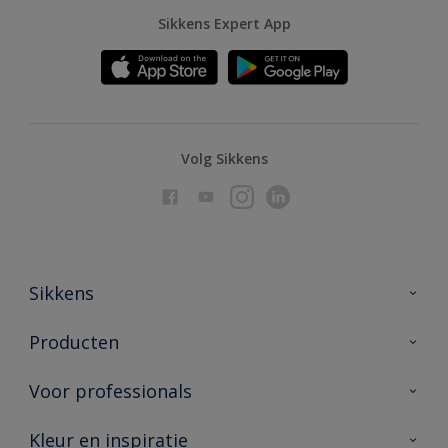
Sikkens Expert App
Volg Sikkens
Sikkens
Over Sikkens
Producten
AkzoNobel
Producten voor binnen
Voor professionals
Duurzaamheid
Producten voor buiten
Veelgestelde vragen
Advies & service
Kleur en inspiratie
Vind je verkooppunt