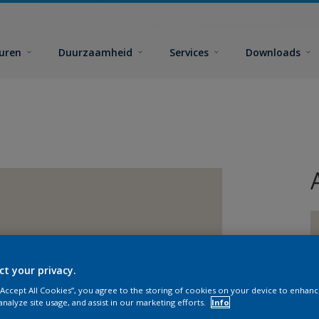
euren
Duurzaamheid
Services
Downloads
ct your privacy.
G
 “Accept All Cookies”, you agree to the storing of cookies on your device to enhanc
analyze site usage, and assist in our marketing efforts.
Info