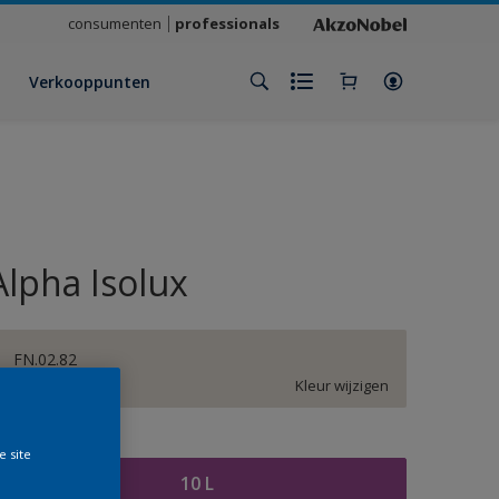
consumenten
professionals
Verkooppunten
Alpha Isolux
FN.02.82
Kleur wijzigen
rootte
e site
10 L