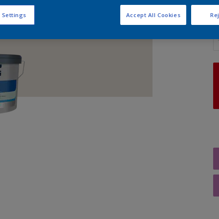
 Settings
Accept All Cookies
Rej
A