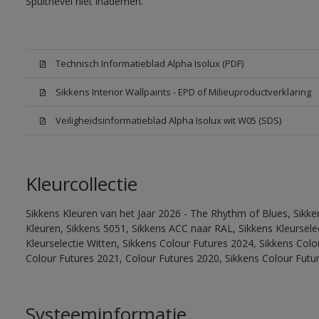
Spuitnevel niet inademen.
Technisch Informatieblad Alpha Isolux (PDF)
Sikkens Interior Wallpaints - EPD of Milieuproductverklaring
Veiligheidsinformatieblad Alpha Isolux wit W05 (SDS)
Kleurcollectie
Sikkens Kleuren van het Jaar 2026 - The Rhythm of Blues, Sikk
Kleuren, Sikkens 5051, Sikkens ACC naar RAL, Sikkens Kleurselect
Kleurselectie Witten, Sikkens Colour Futures 2024, Sikkens Col
Colour Futures 2021, Colour Futures 2020, Sikkens Colour Futu
Systeeminformatie