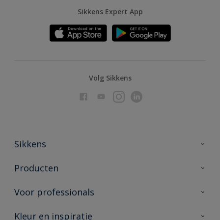
Sikkens Expert App
Volg Sikkens
Sikkens
Over Sikkens
Producten
AkzoNobel
Producten voor binnen
Voor professionals
Duurzaamheid
Producten voor buiten
Veelgestelde vragen
Advies & service
Kleur en inspiratie
Vind je verkooppunt