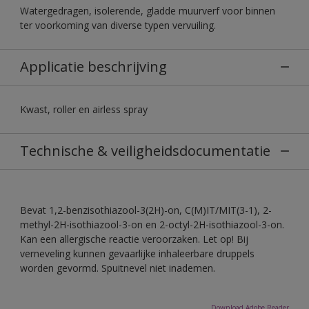
Watergedragen, isolerende, gladde muurverf voor binnen
ter voorkoming van diverse typen vervuiling.
Applicatie beschrijving
Kwast, roller en airless spray
Technische & veiligheidsdocumentatie
Bevat 1,2-benzisothiazool-3(2H)-on, C(M)IT/MIT(3-1), 2-
methyl-2H-isothiazool-3-on en 2-octyl-2H-isothiazool-3-on.
Kan een allergische reactie veroorzaken. Let op! Bij
verneveling kunnen gevaarlijke inhaleerbare druppels
worden gevormd. Spuitnevel niet inademen.
Download Adobe Reader