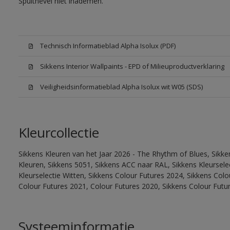
Spuitnevel niet inademen.
Technisch Informatieblad Alpha Isolux (PDF)
Sikkens Interior Wallpaints - EPD of Milieuproductverklaring
Veiligheidsinformatieblad Alpha Isolux wit W05 (SDS)
Kleurcollectie
Sikkens Kleuren van het Jaar 2026 - The Rhythm of Blues, Sikk
Kleuren, Sikkens 5051, Sikkens ACC naar RAL, Sikkens Kleurselect
Kleurselectie Witten, Sikkens Colour Futures 2024, Sikkens Col
Colour Futures 2021, Colour Futures 2020, Sikkens Colour Futu
Systeeminformatie