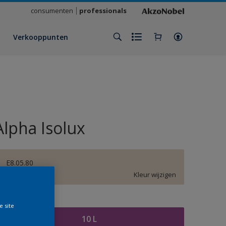
consumenten
professionals
Verkooppunten
Alpha Isolux
E8.05.80
Kleur wijzigen
rootte
e site
10 L