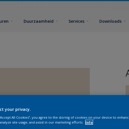
euren
Duurzaamheid
Services
Downloads
ct your privacy.
G
 “Accept All Cookies”, you agree to the storing of cookies on your device to enhanc
analyze site usage, and assist in our marketing efforts.
Info