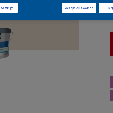
 Settings
Accept All Cookies
Rej
A