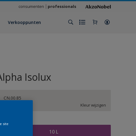
consumenten
professionals
Verkooppunten
Alpha Isolux
CN.00.85
Kleur wijzigen
rootte
e site
10 L