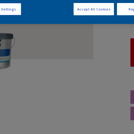
 Settings
Accept All Cookies
Rej
A