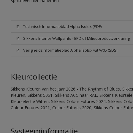
Spuitnevel niet inademen.
Technisch Informatieblad Alpha Isolux (PDF)
Sikkens Interior Wallpaints - EPD of Milieuproductverklaring
Veiligheidsinformatieblad Alpha Isolux wit W05 (SDS)
Kleurcollectie
Sikkens Kleuren van het Jaar 2026 - The Rhythm of Blues, Sikk
Kleuren, Sikkens 5051, Sikkens ACC naar RAL, Sikkens Kleurselect
Kleurselectie Witten, Sikkens Colour Futures 2024, Sikkens Col
Colour Futures 2021, Colour Futures 2020, Sikkens Colour Futu
Systeeminformatie