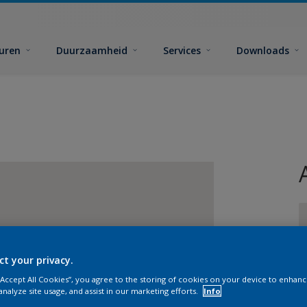
euren
Duurzaamheid
Services
Downloads
ct your privacy.
G
 “Accept All Cookies”, you agree to the storing of cookies on your device to enhanc
analyze site usage, and assist in our marketing efforts.
Info