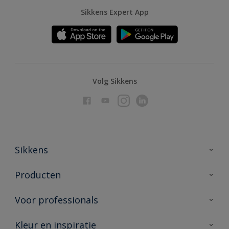
Sikkens Expert App
Volg Sikkens
Sikkens
Over Sikkens
Producten
AkzoNobel
Producten voor binnen
Voor professionals
Duurzaamheid
Producten voor buiten
Veelgestelde vragen
Advies & service
Kleur en inspiratie
Vind je verkooppunt