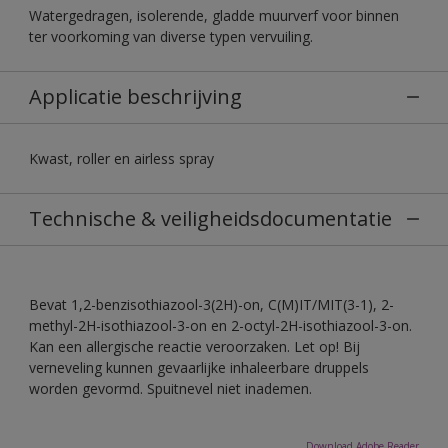
Watergedragen, isolerende, gladde muurverf voor binnen
ter voorkoming van diverse typen vervuiling.
Applicatie beschrijving
Kwast, roller en airless spray
Technische & veiligheidsdocumentatie
Bevat 1,2-benzisothiazool-3(2H)-on, C(M)IT/MIT(3-1), 2-
methyl-2H-isothiazool-3-on en 2-octyl-2H-isothiazool-3-on.
Kan een allergische reactie veroorzaken. Let op! Bij
verneveling kunnen gevaarlijke inhaleerbare druppels
worden gevormd. Spuitnevel niet inademen.
Download Adobe Reader