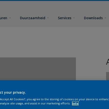
euren
Duurzaamheid
Services
Downloads
ct your privacy.
G
 “Accept All Cookies”, you agree to the storing of cookies on your device to enhanc
analyze site usage, and assist in our marketing efforts.
Info