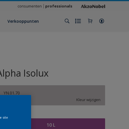
consumenten
professionals
Verkooppunten
Alpha Isolux
YN.01.70
Kleur wijzigen
rootte
e site
10 L