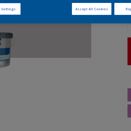
 Settings
Accept All Cookies
Rej
A