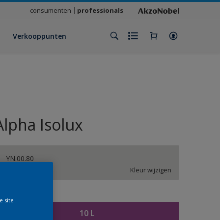
consumenten
professionals
Verkooppunten
Alpha Isolux
YN.00.80
Kleur wijzigen
rootte
e site
10 L