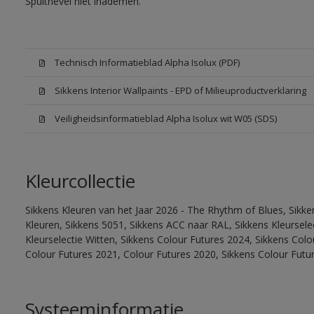
Spuitnevel niet inademen.
Technisch Informatieblad Alpha Isolux (PDF)
Sikkens Interior Wallpaints - EPD of Milieuproductverklaring
Veiligheidsinformatieblad Alpha Isolux wit W05 (SDS)
Kleurcollectie
Sikkens Kleuren van het Jaar 2026 - The Rhythm of Blues, Sikk
Kleuren, Sikkens 5051, Sikkens ACC naar RAL, Sikkens Kleurselect
Kleurselectie Witten, Sikkens Colour Futures 2024, Sikkens Col
Colour Futures 2021, Colour Futures 2020, Sikkens Colour Futu
Systeeminformatie