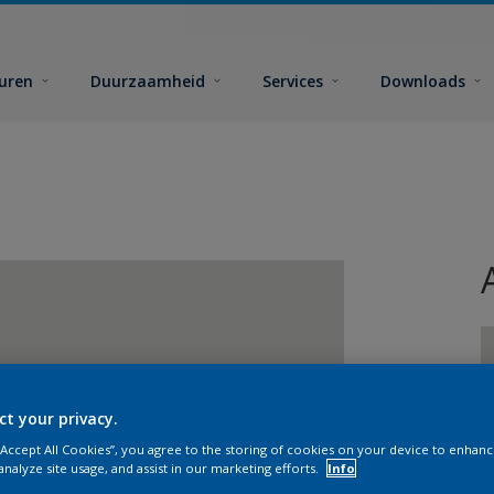
euren
Duurzaamheid
Services
Downloads
ct your privacy.
G
 “Accept All Cookies”, you agree to the storing of cookies on your device to enhanc
analyze site usage, and assist in our marketing efforts.
Info