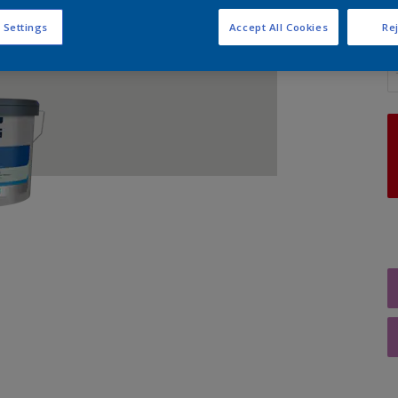
 Settings
Accept All Cookies
Rej
A