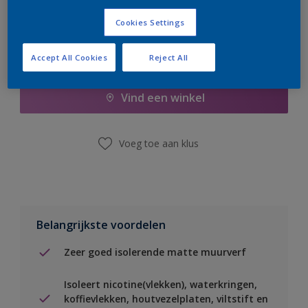
Cookies Settings
Boodschappenlijst
Accept All Cookies
Reject All
Vind een winkel
Voeg toe aan klus
Belangrijkste voordelen
Zeer goed isolerende matte muurverf
Isoleert nicotine(vlekken), waterkringen,
koffievlekken, houtvezelplaten, viltstift en