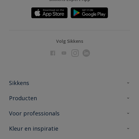
Volg Sikkens
Sikkens
Over Sikkens
Producten
AkzoNobel
Producten voor binnen
Voor professionals
Duurzaamheid
Producten voor buiten
Veelgestelde vragen
Advies & service
Kleur en inspiratie
Vind je verkooppunt
Contact
Sikkens academy