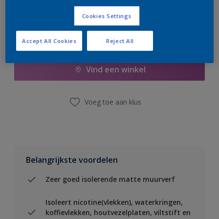
Cookies Settings
Boodschappenlijst
Accept All Cookies
Reject All
Vind een winkel
Voeg toe aan klus
Belangrijkste voordelen
Zeer goed isolerende matte muurverf
Isoleert nicotine(vlekken), waterkringen,
koffievlekken, houtvezelplaten, viltstift en