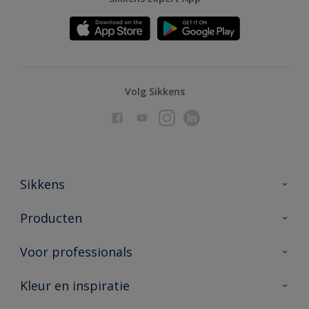
Volg Sikkens
Sikkens
Over Sikkens
Producten
AkzoNobel
Producten voor binnen
Voor professionals
Duurzaamheid
Producten voor buiten
Veelgestelde vragen
Advies & service
Kleur en inspiratie
Vind je verkooppunt
Contact
Sikkens academy