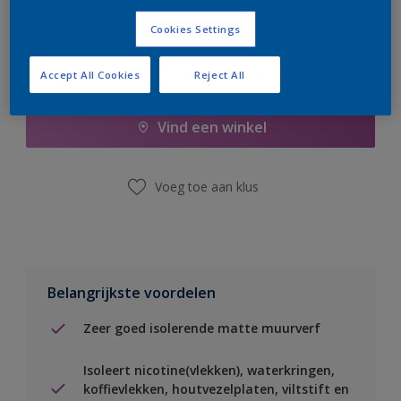
Cookies Settings
Boodschappenlijst
Accept All Cookies
Reject All
Vind een winkel
Voeg toe aan klus
Belangrijkste voordelen
Zeer goed isolerende matte muurverf
Isoleert nicotine(vlekken), waterkringen,
koffievlekken, houtvezelplaten, viltstift en