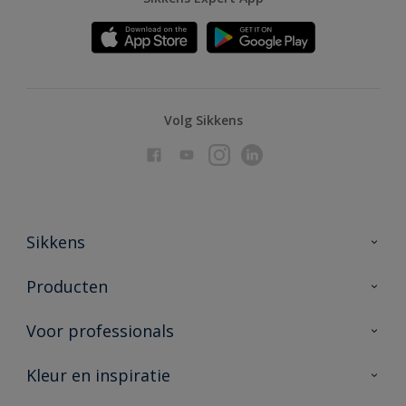
Volg Sikkens
Sikkens
Over Sikkens
Producten
AkzoNobel
Producten voor binnen
Voor professionals
Duurzaamheid
Producten voor buiten
Veelgestelde vragen
Advies & service
Kleur en inspiratie
Vind je verkooppunt
Contact
Sikkens academy