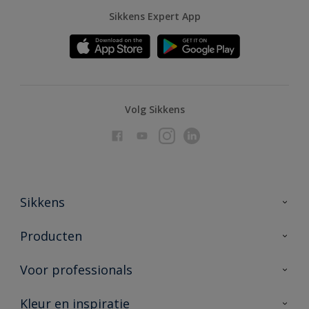
Sikkens Expert App
Volg Sikkens
Sikkens
Over Sikkens
Producten
AkzoNobel
Producten voor binnen
Voor professionals
Duurzaamheid
Producten voor buiten
Veelgestelde vragen
Advies & service
Kleur en inspiratie
Vind je verkooppunt