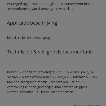
Watergedragen, isolerende, gladde muurverf voor binnen
ter voorkoming van diverse typen vervuiling.
Applicatie beschrijving
Kwast, roller en airless spray
Technische & veiligheidsdocumentatie
Bevat 1,2-benzisothiazool-3(2H)-on, C(M)IT/MIT(3-1), 2-
methyl-2H-isothiazool-3-on en 2-octyl-2H-isothiazool-3-on.
Kan een allergische reactie veroorzaken. Let op! Bij
verneveling kunnen gevaarlijke inhaleerbare druppels
worden gevormd. Spuitnevel niet inademen.
Download Adobe Reader