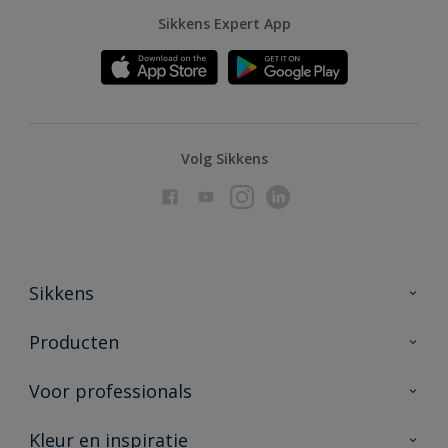
Sikkens Expert App
Volg Sikkens
Sikkens
Over Sikkens
Producten
AkzoNobel
Producten voor binnen
Voor professionals
Duurzaamheid
Producten voor buiten
Veelgestelde vragen
Advies & service
Kleur en inspiratie
Vind je verkooppunt