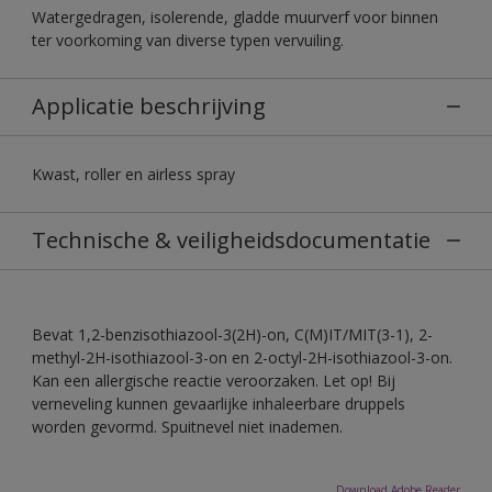
Watergedragen, isolerende, gladde muurverf voor binnen
ter voorkoming van diverse typen vervuiling.
Applicatie beschrijving
Kwast, roller en airless spray
Technische & veiligheidsdocumentatie
Bevat 1,2-benzisothiazool-3(2H)-on, C(M)IT/MIT(3-1), 2-
methyl-2H-isothiazool-3-on en 2-octyl-2H-isothiazool-3-on.
Kan een allergische reactie veroorzaken. Let op! Bij
verneveling kunnen gevaarlijke inhaleerbare druppels
worden gevormd. Spuitnevel niet inademen.
Download Adobe Reader