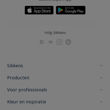
Volg Sikkens
Sikkens
Over Sikkens
Producten
AkzoNobel
Producten voor binnen
Voor professionals
Duurzaamheid
Producten voor buiten
Veelgestelde vragen
Advies & service
Kleur en inspiratie
Vind je verkooppunt
Contact
Sikkens academy