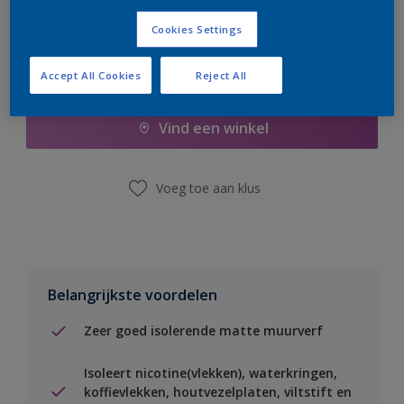
Cookies Settings
Boodschappenlijst
Accept All Cookies
Reject All
Vind een winkel
Voeg toe aan klus
Belangrijkste voordelen
Zeer goed isolerende matte muurverf
Isoleert nicotine(vlekken), waterkringen,
koffievlekken, houtvezelplaten, viltstift en