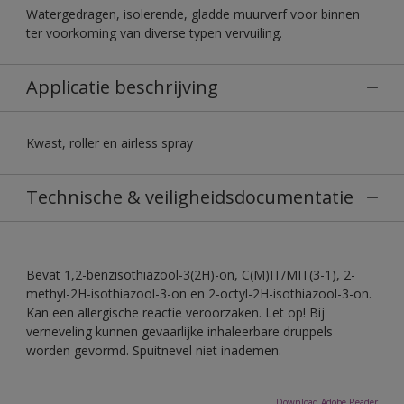
Watergedragen, isolerende, gladde muurverf voor binnen
ter voorkoming van diverse typen vervuiling.
Applicatie beschrijving
Kwast, roller en airless spray
Technische & veiligheidsdocumentatie
Bevat 1,2-benzisothiazool-3(2H)-on, C(M)IT/MIT(3-1), 2-
methyl-2H-isothiazool-3-on en 2-octyl-2H-isothiazool-3-on.
Kan een allergische reactie veroorzaken. Let op! Bij
verneveling kunnen gevaarlijke inhaleerbare druppels
worden gevormd. Spuitnevel niet inademen.
Download Adobe Reader