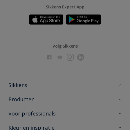
Sikkens Expert App
Volg Sikkens
Sikkens
Over Sikkens
Producten
AkzoNobel
Producten voor binnen
Voor professionals
Duurzaamheid
Producten voor buiten
Veelgestelde vragen
Advies & service
Kleur en inspiratie
Vind je verkooppunt