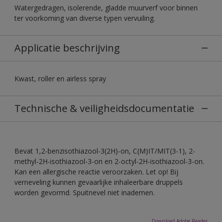
Watergedragen, isolerende, gladde muurverf voor binnen
ter voorkoming van diverse typen vervuiling.
Applicatie beschrijving
Kwast, roller en airless spray
Technische & veiligheidsdocumentatie
Bevat 1,2-benzisothiazool-3(2H)-on, C(M)IT/MIT(3-1), 2-
methyl-2H-isothiazool-3-on en 2-octyl-2H-isothiazool-3-on.
Kan een allergische reactie veroorzaken. Let op! Bij
verneveling kunnen gevaarlijke inhaleerbare druppels
worden gevormd. Spuitnevel niet inademen.
Download Adobe Reader