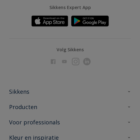
Sikkens Expert App
Volg Sikkens
Sikkens
Over Sikkens
Producten
AkzoNobel
Producten voor binnen
Voor professionals
Duurzaamheid
Producten voor buiten
Veelgestelde vragen
Advies & service
Kleur en inspiratie
Vind je verkooppunt