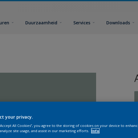
euren
Duurzaamheid
Services
Downloads
ct your privacy.
G
 “Accept All Cookies”, you agree to the storing of cookies on your device to enhanc
analyze site usage, and assist in our marketing efforts.
Info