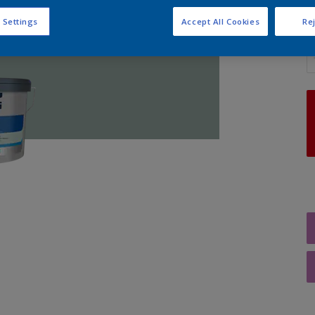
 Settings
Accept All Cookies
Rej
A