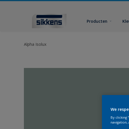
Producten
Kl
Alpha Isolux
We respe
By clicking
navigation, 