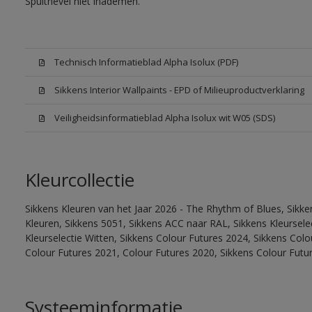
Spuitnevel niet inademen.
Technisch Informatieblad Alpha Isolux (PDF)
Sikkens Interior Wallpaints - EPD of Milieuproductverklaring
Veiligheidsinformatieblad Alpha Isolux wit W05 (SDS)
Kleurcollectie
Sikkens Kleuren van het Jaar 2026 - The Rhythm of Blues, Sikk
Kleuren, Sikkens 5051, Sikkens ACC naar RAL, Sikkens Kleurselect
Kleurselectie Witten, Sikkens Colour Futures 2024, Sikkens Col
Colour Futures 2021, Colour Futures 2020, Sikkens Colour Futu
Systeeminformatie