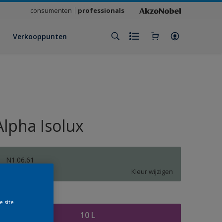
consumenten
professionals
Verkooppunten
Alpha Isolux
N1.06.61
Kleur wijzigen
rootte
e site
10 L