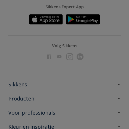
Sikkens Expert App
Volg Sikkens
Sikkens
Over Sikkens
Producten
AkzoNobel
Producten voor binnen
Voor professionals
Duurzaamheid
Producten voor buiten
Veelgestelde vragen
Advies & service
Kleur en inspiratie
Vind je verkooppunt