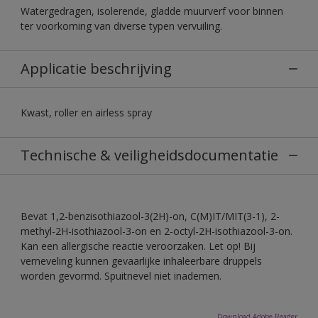
Watergedragen, isolerende, gladde muurverf voor binnen
ter voorkoming van diverse typen vervuiling.
Applicatie beschrijving
Kwast, roller en airless spray
Technische & veiligheidsdocumentatie
Bevat 1,2-benzisothiazool-3(2H)-on, C(M)IT/MIT(3-1), 2-
methyl-2H-isothiazool-3-on en 2-octyl-2H-isothiazool-3-on.
Kan een allergische reactie veroorzaken. Let op! Bij
verneveling kunnen gevaarlijke inhaleerbare druppels
worden gevormd. Spuitnevel niet inademen.
Download Adobe Reader