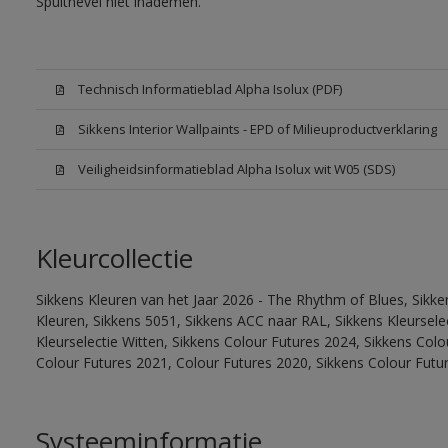
Spuitnevel niet inademen.
Technisch Informatieblad Alpha Isolux (PDF)
Sikkens Interior Wallpaints - EPD of Milieuproductverklaring
Veiligheidsinformatieblad Alpha Isolux wit W05 (SDS)
Kleurcollectie
Sikkens Kleuren van het Jaar 2026 - The Rhythm of Blues, Sikk
Kleuren, Sikkens 5051, Sikkens ACC naar RAL, Sikkens Kleurselect
Kleurselectie Witten, Sikkens Colour Futures 2024, Sikkens Col
Colour Futures 2021, Colour Futures 2020, Sikkens Colour Futu
Systeeminformatie