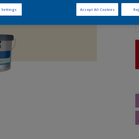
 Settings
Accept All Cookies
Rej
A