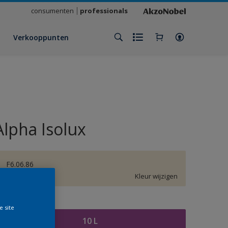
consumenten
professionals
Verkooppunten
Alpha Isolux
F6.06.86
Kleur wijzigen
rootte
e site
10 L