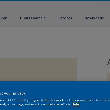
euren
Duurzaamheid
Services
Downloads
ct your privacy.
G
 “Accept All Cookies”, you agree to the storing of cookies on your device to enhanc
analyze site usage, and assist in our marketing efforts.
Info