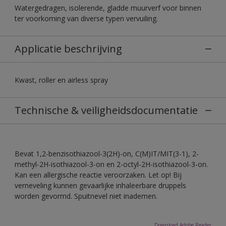
Watergedragen, isolerende, gladde muurverf voor binnen
ter voorkoming van diverse typen vervuiling.
Applicatie beschrijving
Kwast, roller en airless spray
Technische & veiligheidsdocumentatie
Bevat 1,2-benzisothiazool-3(2H)-on, C(M)IT/MIT(3-1), 2-
methyl-2H-isothiazool-3-on en 2-octyl-2H-isothiazool-3-on.
Kan een allergische reactie veroorzaken. Let op! Bij
verneveling kunnen gevaarlijke inhaleerbare druppels
worden gevormd. Spuitnevel niet inademen.
Download Adobe Reader