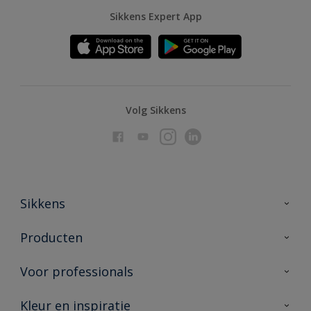
Sikkens Expert App
Volg Sikkens
Sikkens
Over Sikkens
Producten
AkzoNobel
Producten voor binnen
Voor professionals
Duurzaamheid
Producten voor buiten
Veelgestelde vragen
Advies & service
Kleur en inspiratie
Vind je verkooppunt