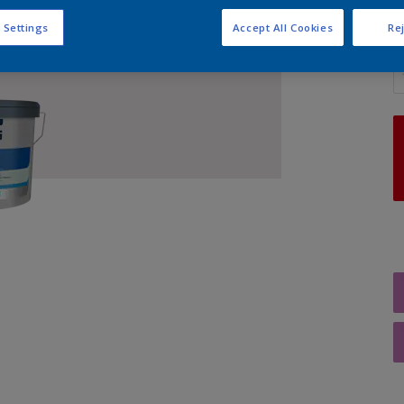
 Settings
Accept All Cookies
Rej
A