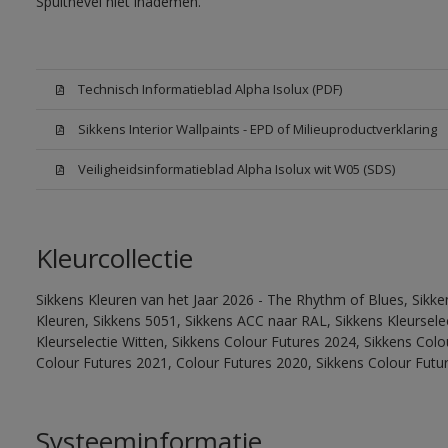
Spuitnevel niet inademen.
Technisch Informatieblad Alpha Isolux (PDF)
Sikkens Interior Wallpaints - EPD of Milieuproductverklaring
Veiligheidsinformatieblad Alpha Isolux wit W05 (SDS)
Kleurcollectie
Sikkens Kleuren van het Jaar 2026 - The Rhythm of Blues, Sikk
Kleuren, Sikkens 5051, Sikkens ACC naar RAL, Sikkens Kleurselect
Kleurselectie Witten, Sikkens Colour Futures 2024, Sikkens Col
Colour Futures 2021, Colour Futures 2020, Sikkens Colour Futu
Systeeminformatie