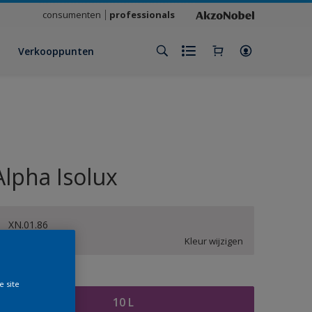
consumenten
professionals
Verkooppunten
Alpha Isolux
XN.01.86
Kleur wijzigen
rootte
e site
10 L