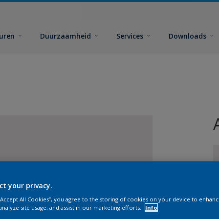
euren
Duurzaamheid
Services
Downloads
ct your privacy.
G
 “Accept All Cookies”, you agree to the storing of cookies on your device to enhanc
analyze site usage, and assist in our marketing efforts.
Info