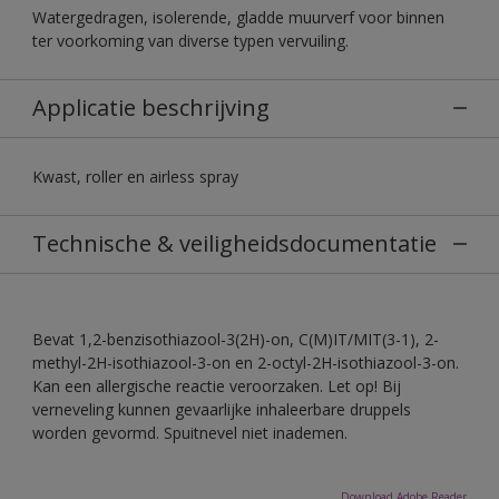
Watergedragen, isolerende, gladde muurverf voor binnen
ter voorkoming van diverse typen vervuiling.
Applicatie beschrijving
Kwast, roller en airless spray
Technische & veiligheidsdocumentatie
Bevat 1,2-benzisothiazool-3(2H)-on, C(M)IT/MIT(3-1), 2-
methyl-2H-isothiazool-3-on en 2-octyl-2H-isothiazool-3-on.
Kan een allergische reactie veroorzaken. Let op! Bij
verneveling kunnen gevaarlijke inhaleerbare druppels
worden gevormd. Spuitnevel niet inademen.
Download Adobe Reader