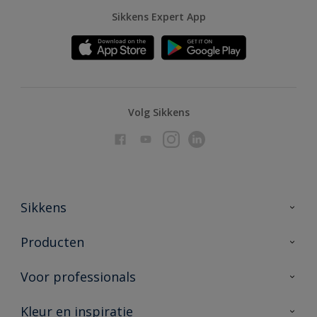
Sikkens Expert App
Volg Sikkens
Sikkens
Over Sikkens
Producten
AkzoNobel
Producten voor binnen
Voor professionals
Duurzaamheid
Producten voor buiten
Veelgestelde vragen
Advies & service
Kleur en inspiratie
Vind je verkooppunt