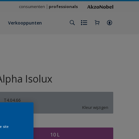
consumenten
professionals
Verkooppunten
Alpha Isolux
T4.04.66
Kleur wijzigen
rootte
e site
10 L