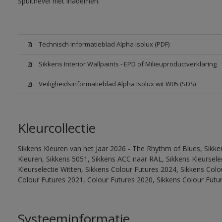
Spuitnevel niet inademen.
Technisch Informatieblad Alpha Isolux (PDF)
Sikkens Interior Wallpaints - EPD of Milieuproductverklaring
Veiligheidsinformatieblad Alpha Isolux wit W05 (SDS)
Kleurcollectie
Sikkens Kleuren van het Jaar 2026 - The Rhythm of Blues, Sikk
Kleuren, Sikkens 5051, Sikkens ACC naar RAL, Sikkens Kleurselect
Kleurselectie Witten, Sikkens Colour Futures 2024, Sikkens Col
Colour Futures 2021, Colour Futures 2020, Sikkens Colour Futu
Systeeminformatie