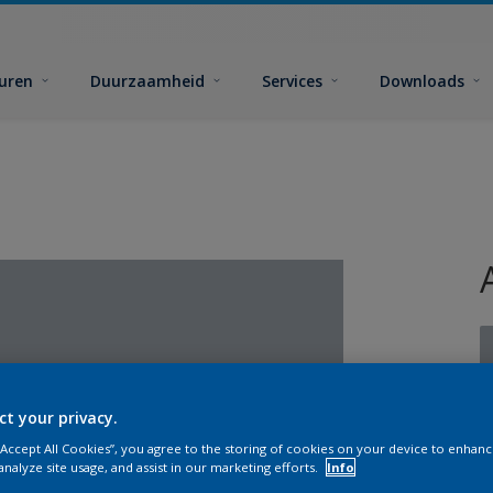
euren
Duurzaamheid
Services
Downloads
ct your privacy.
G
 “Accept All Cookies”, you agree to the storing of cookies on your device to enhanc
analyze site usage, and assist in our marketing efforts.
Info