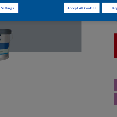
 Settings
Accept All Cookies
Rej
A