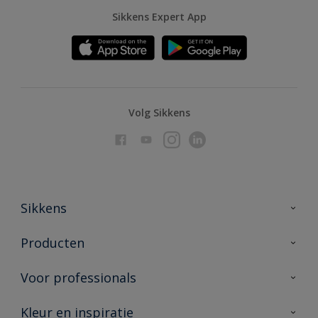
Sikkens Expert App
Volg Sikkens
Sikkens
Over Sikkens
Producten
AkzoNobel
Producten voor binnen
Voor professionals
Duurzaamheid
Producten voor buiten
Veelgestelde vragen
Advies & service
Kleur en inspiratie
Vind je verkooppunt