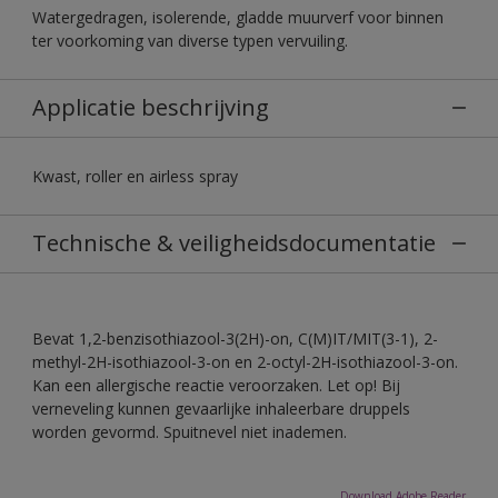
Watergedragen, isolerende, gladde muurverf voor binnen
ter voorkoming van diverse typen vervuiling.
Applicatie beschrijving
Kwast, roller en airless spray
Technische & veiligheidsdocumentatie
Bevat 1,2-benzisothiazool-3(2H)-on, C(M)IT/MIT(3-1), 2-
methyl-2H-isothiazool-3-on en 2-octyl-2H-isothiazool-3-on.
Kan een allergische reactie veroorzaken. Let op! Bij
verneveling kunnen gevaarlijke inhaleerbare druppels
worden gevormd. Spuitnevel niet inademen.
Download Adobe Reader