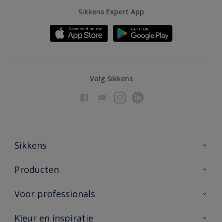
Sikkens Expert App
Volg Sikkens
Sikkens
Over Sikkens
Producten
AkzoNobel
Producten voor binnen
Voor professionals
Duurzaamheid
Producten voor buiten
Veelgestelde vragen
Advies & service
Kleur en inspiratie
Vind je verkooppunt