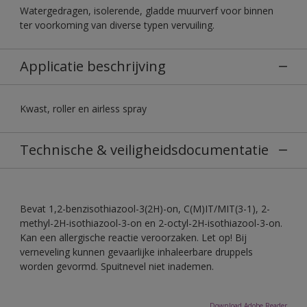
Watergedragen, isolerende, gladde muurverf voor binnen
ter voorkoming van diverse typen vervuiling.
Applicatie beschrijving
Kwast, roller en airless spray
Technische & veiligheidsdocumentatie
Bevat 1,2-benzisothiazool-3(2H)-on, C(M)IT/MIT(3-1), 2-
methyl-2H-isothiazool-3-on en 2-octyl-2H-isothiazool-3-on.
Kan een allergische reactie veroorzaken. Let op! Bij
verneveling kunnen gevaarlijke inhaleerbare druppels
worden gevormd. Spuitnevel niet inademen.
Download Adobe Reader