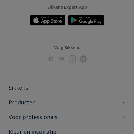
Sikkens Expert App
Volg Sikkens
Sikkens
Over Sikkens
Producten
AkzoNobel
Producten voor binnen
Voor professionals
Duurzaamheid
Producten voor buiten
Veelgestelde vragen
Advies & service
Kleur en inspiratie
Vind je verkooppunt