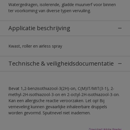
Watergedragen, isolerende, gladde muurverf voor binnen
ter voorkoming van diverse typen vervuiling.
Applicatie beschrijving
Kwast, roller en airless spray
Technische & veiligheidsdocumentatie
Bevat 1,2-benzisothiazool-3(2H)-on, C(M)IT/MIT(3-1), 2-
methyl-2H-isothiazool-3-on en 2-octyl-2H-isothiazool-3-on.
Kan een allergische reactie veroorzaken. Let op! Bij
verneveling kunnen gevaarlijke inhaleerbare druppels
worden gevormd. Spuitnevel niet inademen.
Download Adobe Reader