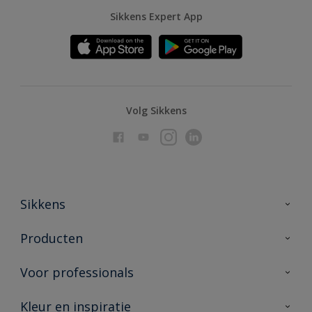
Sikkens Expert App
Volg Sikkens
Sikkens
Over Sikkens
Producten
AkzoNobel
Producten voor binnen
Voor professionals
Duurzaamheid
Producten voor buiten
Veelgestelde vragen
Advies & service
Kleur en inspiratie
Vind je verkooppunt