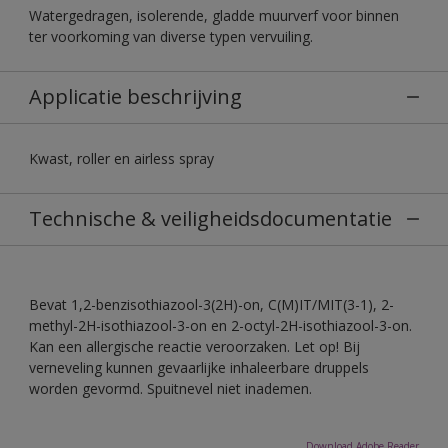
Watergedragen, isolerende, gladde muurverf voor binnen
ter voorkoming van diverse typen vervuiling.
Applicatie beschrijving
Kwast, roller en airless spray
Technische & veiligheidsdocumentatie
Bevat 1,2-benzisothiazool-3(2H)-on, C(M)IT/MIT(3-1), 2-
methyl-2H-isothiazool-3-on en 2-octyl-2H-isothiazool-3-on.
Kan een allergische reactie veroorzaken. Let op! Bij
verneveling kunnen gevaarlijke inhaleerbare druppels
worden gevormd. Spuitnevel niet inademen.
Download Adobe Reader