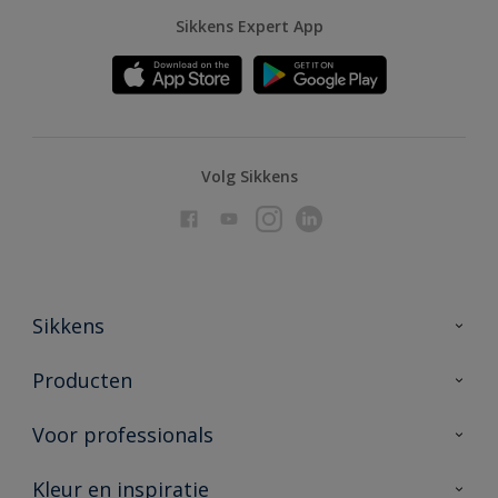
Sikkens Expert App
Volg Sikkens
Sikkens
Over Sikkens
Producten
AkzoNobel
Producten voor binnen
Voor professionals
Duurzaamheid
Producten voor buiten
Veelgestelde vragen
Advies & service
Kleur en inspiratie
Vind je verkooppunt