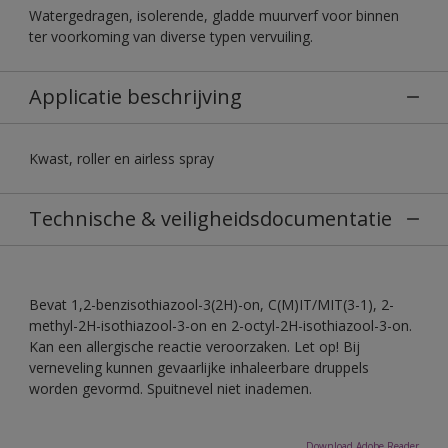
Watergedragen, isolerende, gladde muurverf voor binnen
ter voorkoming van diverse typen vervuiling.
Applicatie beschrijving
Kwast, roller en airless spray
Technische & veiligheidsdocumentatie
Bevat 1,2-benzisothiazool-3(2H)-on, C(M)IT/MIT(3-1), 2-
methyl-2H-isothiazool-3-on en 2-octyl-2H-isothiazool-3-on.
Kan een allergische reactie veroorzaken. Let op! Bij
verneveling kunnen gevaarlijke inhaleerbare druppels
worden gevormd. Spuitnevel niet inademen.
Download Adobe Reader