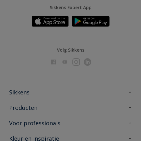
Sikkens Expert App
Volg Sikkens
Sikkens
Over Sikkens
Producten
AkzoNobel
Producten voor binnen
Voor professionals
Duurzaamheid
Producten voor buiten
Veelgestelde vragen
Advies & service
Kleur en inspiratie
Vind je verkooppunt