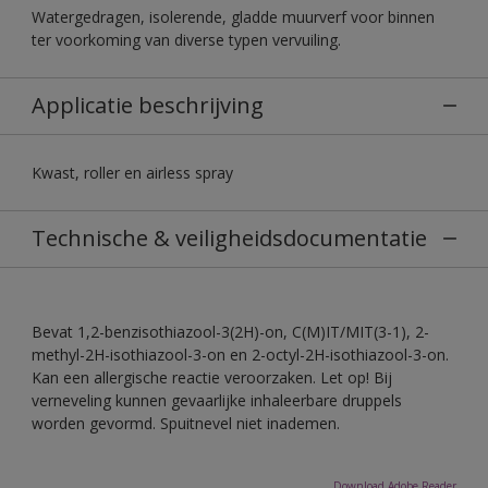
Watergedragen, isolerende, gladde muurverf voor binnen
ter voorkoming van diverse typen vervuiling.
Applicatie beschrijving
Kwast, roller en airless spray
Technische & veiligheidsdocumentatie
Bevat 1,2-benzisothiazool-3(2H)-on, C(M)IT/MIT(3-1), 2-
methyl-2H-isothiazool-3-on en 2-octyl-2H-isothiazool-3-on.
Kan een allergische reactie veroorzaken. Let op! Bij
verneveling kunnen gevaarlijke inhaleerbare druppels
worden gevormd. Spuitnevel niet inademen.
Download Adobe Reader