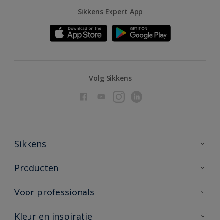
Sikkens Expert App
Volg Sikkens
Sikkens
Over Sikkens
Producten
AkzoNobel
Producten voor binnen
Voor professionals
Duurzaamheid
Producten voor buiten
Veelgestelde vragen
Advies & service
Kleur en inspiratie
Vind je verkooppunt