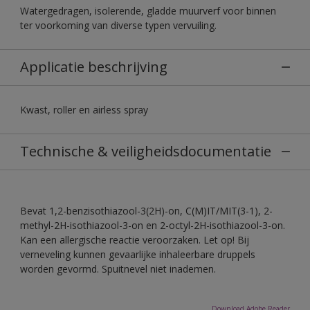
Watergedragen, isolerende, gladde muurverf voor binnen
ter voorkoming van diverse typen vervuiling.
Applicatie beschrijving
Kwast, roller en airless spray
Technische & veiligheidsdocumentatie
Bevat 1,2-benzisothiazool-3(2H)-on, C(M)IT/MIT(3-1), 2-
methyl-2H-isothiazool-3-on en 2-octyl-2H-isothiazool-3-on.
Kan een allergische reactie veroorzaken. Let op! Bij
verneveling kunnen gevaarlijke inhaleerbare druppels
worden gevormd. Spuitnevel niet inademen.
Download Adobe Reader