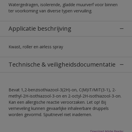
Watergedragen, isolerende, gladde muurverf voor binnen
ter voorkoming van diverse typen vervuiling.
Applicatie beschrijving
Kwast, roller en airless spray
Technische & veiligheidsdocumentatie
Bevat 1,2-benzisothiazool-3(2H)-on, C(M)IT/MIT(3-1), 2-
methyl-2H-isothiazool-3-on en 2-octyl-2H-isothiazool-3-on.
Kan een allergische reactie veroorzaken. Let op! Bij
verneveling kunnen gevaarlijke inhaleerbare druppels
worden gevormd. Spuitnevel niet inademen.
Download Adobe Reader