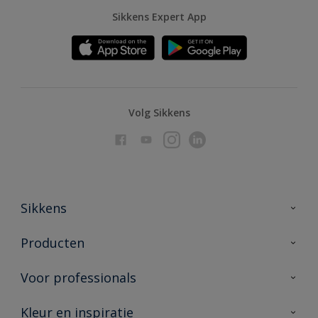
Sikkens Expert App
Volg Sikkens
Sikkens
Over Sikkens
Producten
AkzoNobel
Producten voor binnen
Voor professionals
Duurzaamheid
Producten voor buiten
Veelgestelde vragen
Advies & service
Kleur en inspiratie
Vind je verkooppunt