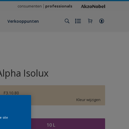
consumenten
professionals
Verkooppunten
Alpha Isolux
F3.10.80
Kleur wijzigen
rootte
e site
10 L