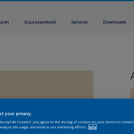
euren
Duurzaamheid
Services
Downloads
ct your privacy.
G
 “Accept All Cookies”, you agree to the storing of cookies on your device to enhanc
analyze site usage, and assist in our marketing efforts.
Info