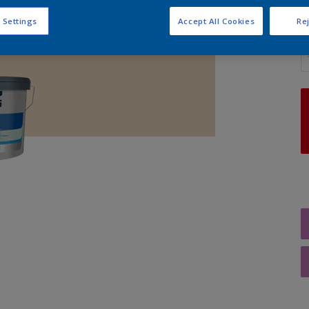
 Settings
Accept All Cookies
Rej
A