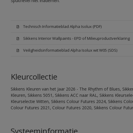
Spuitnevel niet inademen.
Technisch Informatieblad Alpha Isolux (PDF)
Sikkens Interior Wallpaints - EPD of Milieuproductverklaring
Veiligheidsinformatieblad Alpha Isolux wit W05 (SDS)
Kleurcollectie
Sikkens Kleuren van het Jaar 2026 - The Rhythm of Blues, Sikk
Kleuren, Sikkens 5051, Sikkens ACC naar RAL, Sikkens Kleurselect
Kleurselectie Witten, Sikkens Colour Futures 2024, Sikkens Col
Colour Futures 2021, Colour Futures 2020, Sikkens Colour Futu
Systeeminformatie