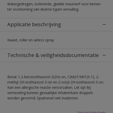
Watergedragen, isolerende, gladde muurverf voor binnen
ter voorkoming van diverse typen vervuiling.
Applicatie beschrijving
Kwast, roller en airless spray
Technische & veiligheidsdocumentatie
Bevat 1,2-benzisothiazool-3(2H)-on, C(M)IT/MIT(3-1), 2-
methyl-2H-isothiazool-3-on en 2-octyl-2H-isothiazool-3-on.
Kan een allergische reactie veroorzaken. Let op! Bij
verneveling kunnen gevaarlijke inhaleerbare druppels
worden gevormd. Spuitnevel niet inademen.
Download Adobe Reader