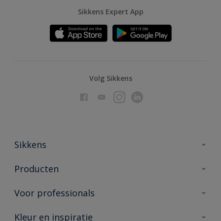
Sikkens Expert App
Volg Sikkens
Sikkens
Over Sikkens
Producten
AkzoNobel
Producten voor binnen
Voor professionals
Duurzaamheid
Producten voor buiten
Veelgestelde vragen
Advies & service
Kleur en inspiratie
Vind je verkooppunt