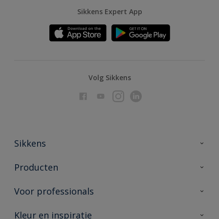
Sikkens Expert App
Volg Sikkens
Sikkens
Over Sikkens
Producten
AkzoNobel
Producten voor binnen
Voor professionals
Duurzaamheid
Producten voor buiten
Veelgestelde vragen
Advies & service
Kleur en inspiratie
Vind je verkooppunt