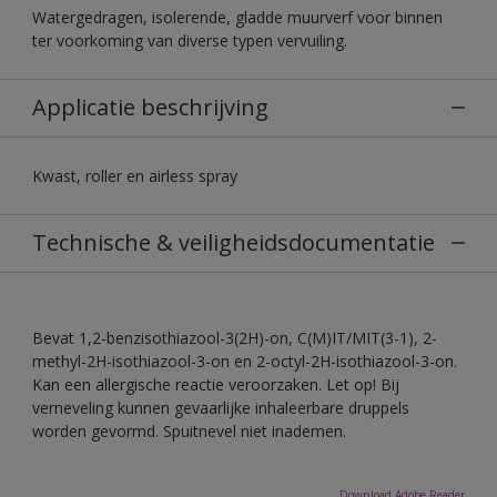
Watergedragen, isolerende, gladde muurverf voor binnen
ter voorkoming van diverse typen vervuiling.
Applicatie beschrijving
Kwast, roller en airless spray
Technische & veiligheidsdocumentatie
Bevat 1,2-benzisothiazool-3(2H)-on, C(M)IT/MIT(3-1), 2-
methyl-2H-isothiazool-3-on en 2-octyl-2H-isothiazool-3-on.
Kan een allergische reactie veroorzaken. Let op! Bij
verneveling kunnen gevaarlijke inhaleerbare druppels
worden gevormd. Spuitnevel niet inademen.
Download Adobe Reader