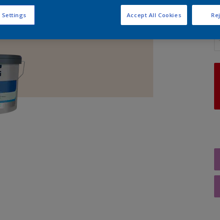
 Settings
Accept All Cookies
Rej
A