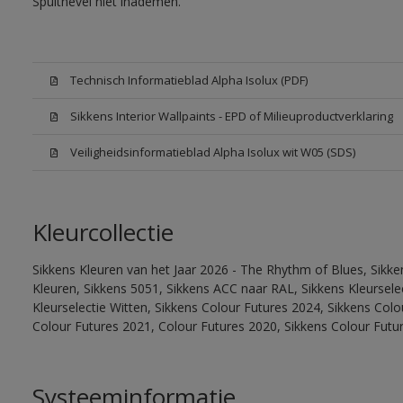
Spuitnevel niet inademen.
Technisch Informatieblad Alpha Isolux (PDF)
Sikkens Interior Wallpaints - EPD of Milieuproductverklaring
Veiligheidsinformatieblad Alpha Isolux wit W05 (SDS)
Kleurcollectie
Sikkens Kleuren van het Jaar 2026 - The Rhythm of Blues, Sikk
Kleuren, Sikkens 5051, Sikkens ACC naar RAL, Sikkens Kleurselect
Kleurselectie Witten, Sikkens Colour Futures 2024, Sikkens Col
Colour Futures 2021, Colour Futures 2020, Sikkens Colour Futu
Systeeminformatie