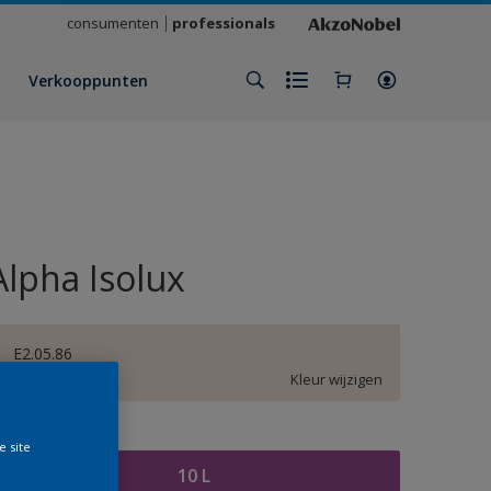
consumenten
professionals
Verkooppunten
Alpha Isolux
E2.05.86
Kleur wijzigen
rootte
e site
10 L