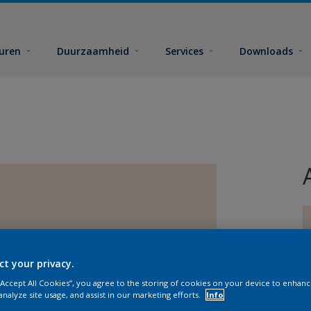
euren
Duurzaamheid
Services
Downloads
ct your privacy.
G
 “Accept All Cookies”, you agree to the storing of cookies on your device to enhanc
analyze site usage, and assist in our marketing efforts.
Info