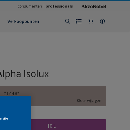
consumenten
professionals
Verkooppunten
Alpha Isolux
C1.04.62
Kleur wijzigen
rootte
e site
10 L