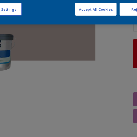
 Settings
Accept All Cookies
Rej
A