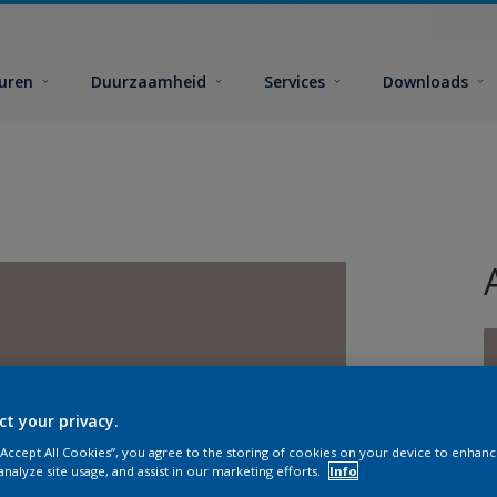
euren
Duurzaamheid
Services
Downloads
ct your privacy.
G
 “Accept All Cookies”, you agree to the storing of cookies on your device to enhanc
analyze site usage, and assist in our marketing efforts.
Info