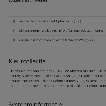
Spuitnevel niet inademen.
Technisch Informatieblad Alpha Isolux (PDF)
Sikkens Interior Wallpaints - EPD of Milieuproductverklaring
Veiligheidsinformatieblad Alpha Isolux wit W05 (SDS)
Kleurcollectie
Sikkens Kleuren van het Jaar 2026 - The Rhythm of Blues, Sikk
Kleuren, Sikkens 5051, Sikkens ACC naar RAL, Sikkens Kleurselect
Kleurselectie Witten, Sikkens Colour Futures 2024, Sikkens Col
Colour Futures 2021, Colour Futures 2020, Sikkens Colour Futu
Systeeminformatie