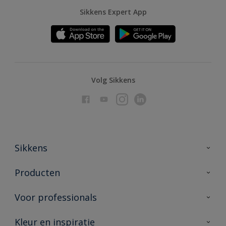
Sikkens Expert App
Volg Sikkens
Sikkens
Over Sikkens
Producten
AkzoNobel
Producten voor binnen
Voor professionals
Duurzaamheid
Producten voor buiten
Veelgestelde vragen
Advies & service
Kleur en inspiratie
Vind je verkooppunt