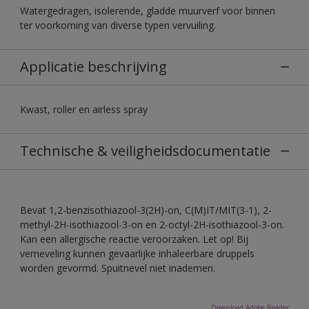
Watergedragen, isolerende, gladde muurverf voor binnen
ter voorkoming van diverse typen vervuiling.
Applicatie beschrijving
Kwast, roller en airless spray
Technische & veiligheidsdocumentatie
Bevat 1,2-benzisothiazool-3(2H)-on, C(M)IT/MIT(3-1), 2-
methyl-2H-isothiazool-3-on en 2-octyl-2H-isothiazool-3-on.
Kan een allergische reactie veroorzaken. Let op! Bij
verneveling kunnen gevaarlijke inhaleerbare druppels
worden gevormd. Spuitnevel niet inademen.
Download Adobe Reader