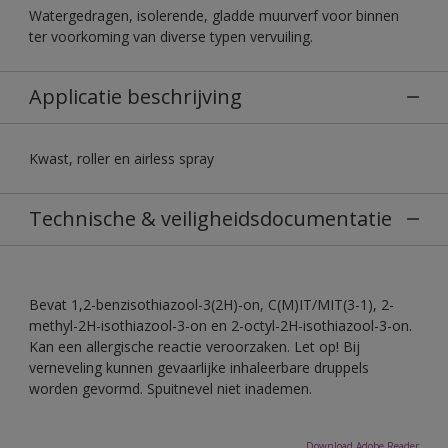
Watergedragen, isolerende, gladde muurverf voor binnen
ter voorkoming van diverse typen vervuiling.
Applicatie beschrijving
Kwast, roller en airless spray
Technische & veiligheidsdocumentatie
Bevat 1,2-benzisothiazool-3(2H)-on, C(M)IT/MIT(3-1), 2-
methyl-2H-isothiazool-3-on en 2-octyl-2H-isothiazool-3-on.
Kan een allergische reactie veroorzaken. Let op! Bij
verneveling kunnen gevaarlijke inhaleerbare druppels
worden gevormd. Spuitnevel niet inademen.
Download Adobe Reader