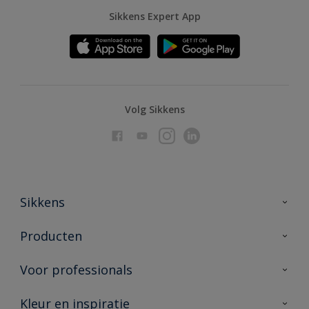
Sikkens Expert App
Volg Sikkens
Sikkens
Over Sikkens
Producten
AkzoNobel
Producten voor binnen
Voor professionals
Duurzaamheid
Producten voor buiten
Veelgestelde vragen
Advies & service
Kleur en inspiratie
Vind je verkooppunt