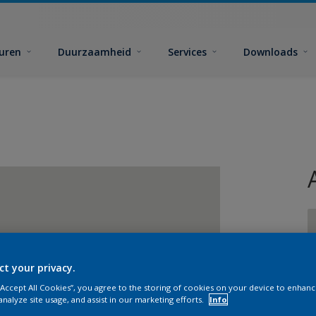
euren
Duurzaamheid
Services
Downloads
ct your privacy.
G
 “Accept All Cookies”, you agree to the storing of cookies on your device to enhanc
analyze site usage, and assist in our marketing efforts.
Info