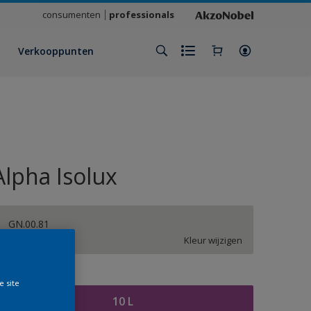
consumenten
professionals
Verkooppunten
Alpha Isolux
GN.00.81
Kleur wijzigen
rootte
e site
10 L