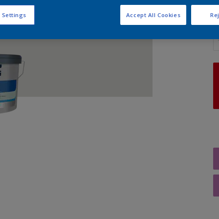
 Settings
Accept All Cookies
Rej
A