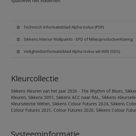
Spuitnevel niet inademen.
Technisch Informatieblad Alpha Isolux (PDF)
Sikkens Interior Wallpaints - EPD of Milieuproductverklaring
Veiligheidsinformatieblad Alpha Isolux wit W05 (SDS)
Kleurcollectie
Sikkens Kleuren van het Jaar 2026 - The Rhythm of Blues, Sikk
Kleuren, Sikkens 5051, Sikkens ACC naar RAL, Sikkens Kleurselect
Kleurselectie Witten, Sikkens Colour Futures 2024, Sikkens Col
Colour Futures 2021, Colour Futures 2020, Sikkens Colour Futu
Systeeminformatie