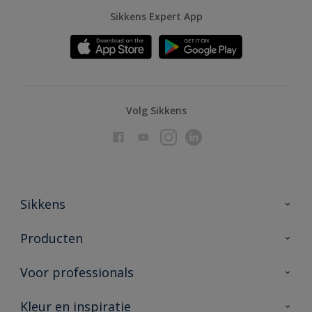
Sikkens Expert App
Volg Sikkens
Sikkens
Over Sikkens
Producten
AkzoNobel
Producten voor binnen
Voor professionals
Duurzaamheid
Producten voor buiten
Veelgestelde vragen
Advies & service
Kleur en inspiratie
Vind je verkooppunt