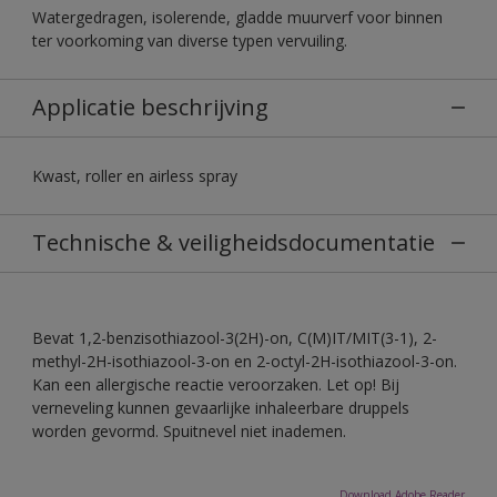
Watergedragen, isolerende, gladde muurverf voor binnen
ter voorkoming van diverse typen vervuiling.
Applicatie beschrijving
Kwast, roller en airless spray
Technische & veiligheidsdocumentatie
Bevat 1,2-benzisothiazool-3(2H)-on, C(M)IT/MIT(3-1), 2-
methyl-2H-isothiazool-3-on en 2-octyl-2H-isothiazool-3-on.
Kan een allergische reactie veroorzaken. Let op! Bij
verneveling kunnen gevaarlijke inhaleerbare druppels
worden gevormd. Spuitnevel niet inademen.
Download Adobe Reader