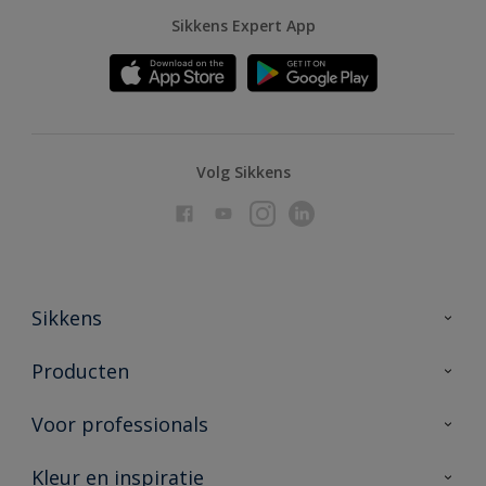
Sikkens Expert App
Volg Sikkens
Sikkens
Over Sikkens
Producten
AkzoNobel
Producten voor binnen
Voor professionals
Duurzaamheid
Producten voor buiten
Veelgestelde vragen
Advies & service
Kleur en inspiratie
Vind je verkooppunt