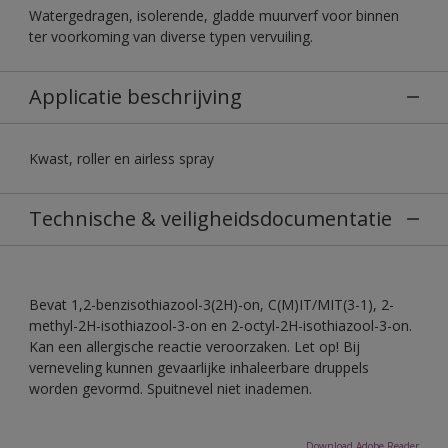
Watergedragen, isolerende, gladde muurverf voor binnen
ter voorkoming van diverse typen vervuiling.
Applicatie beschrijving
Kwast, roller en airless spray
Technische & veiligheidsdocumentatie
Bevat 1,2-benzisothiazool-3(2H)-on, C(M)IT/MIT(3-1), 2-
methyl-2H-isothiazool-3-on en 2-octyl-2H-isothiazool-3-on.
Kan een allergische reactie veroorzaken. Let op! Bij
verneveling kunnen gevaarlijke inhaleerbare druppels
worden gevormd. Spuitnevel niet inademen.
Download Adobe Reader