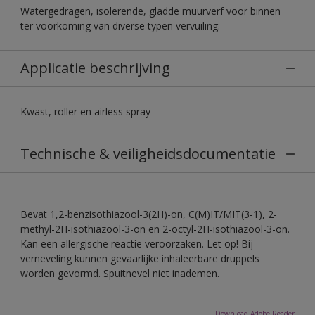
Watergedragen, isolerende, gladde muurverf voor binnen
ter voorkoming van diverse typen vervuiling.
Applicatie beschrijving
Kwast, roller en airless spray
Technische & veiligheidsdocumentatie
Bevat 1,2-benzisothiazool-3(2H)-on, C(M)IT/MIT(3-1), 2-
methyl-2H-isothiazool-3-on en 2-octyl-2H-isothiazool-3-on.
Kan een allergische reactie veroorzaken. Let op! Bij
verneveling kunnen gevaarlijke inhaleerbare druppels
worden gevormd. Spuitnevel niet inademen.
Download Adobe Reader