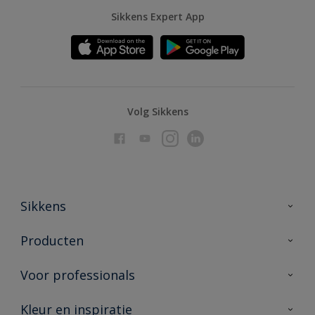
Sikkens Expert App
Volg Sikkens
Sikkens
Over Sikkens
Producten
AkzoNobel
Producten voor binnen
Voor professionals
Duurzaamheid
Producten voor buiten
Veelgestelde vragen
Advies & service
Kleur en inspiratie
Vind je verkooppunt