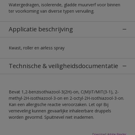
Watergedragen, isolerende, gladde muurverf voor binnen
ter voorkoming van diverse typen vervuiling.
Applicatie beschrijving
Kwast, roller en airless spray
Technische & veiligheidsdocumentatie
Bevat 1,2-benzisothiazool-3(2H)-on, C(M)IT/MIT(3-1), 2-
methyl-2H-isothiazool-3-on en 2-octyl-2H-isothiazool-3-on.
Kan een allergische reactie veroorzaken. Let op! Bij
verneveling kunnen gevaarlijke inhaleerbare druppels
worden gevormd. Spuitnevel niet inademen.
Download Adobe Reader