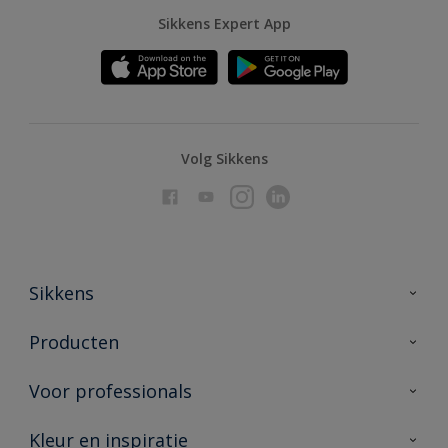
Sikkens Expert App
Volg Sikkens
Sikkens
Over Sikkens
Producten
AkzoNobel
Producten voor binnen
Voor professionals
Duurzaamheid
Producten voor buiten
Veelgestelde vragen
Advies & service
Kleur en inspiratie
Vind je verkooppunt