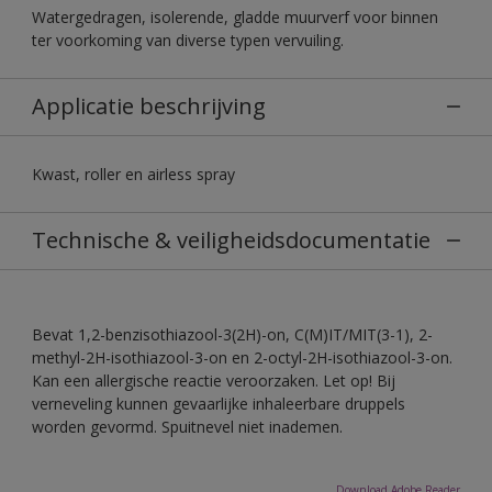
Watergedragen, isolerende, gladde muurverf voor binnen
ter voorkoming van diverse typen vervuiling.
Applicatie beschrijving
Kwast, roller en airless spray
Technische & veiligheidsdocumentatie
Bevat 1,2-benzisothiazool-3(2H)-on, C(M)IT/MIT(3-1), 2-
methyl-2H-isothiazool-3-on en 2-octyl-2H-isothiazool-3-on.
Kan een allergische reactie veroorzaken. Let op! Bij
verneveling kunnen gevaarlijke inhaleerbare druppels
worden gevormd. Spuitnevel niet inademen.
Download Adobe Reader