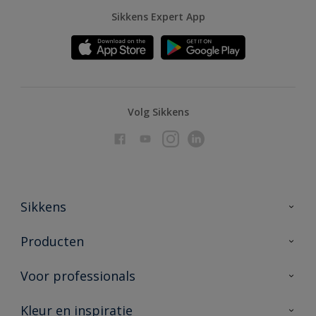
Sikkens Expert App
Volg Sikkens
Sikkens
Over Sikkens
Producten
AkzoNobel
Producten voor binnen
Voor professionals
Duurzaamheid
Producten voor buiten
Veelgestelde vragen
Advies & service
Kleur en inspiratie
Vind je verkooppunt