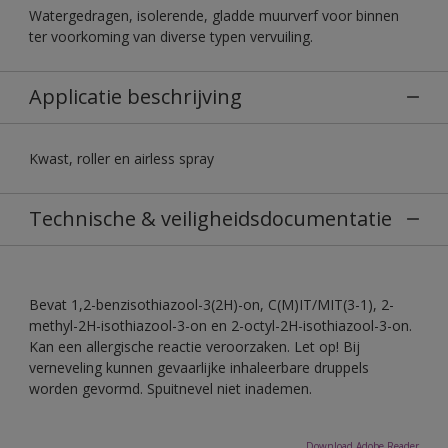
Watergedragen, isolerende, gladde muurverf voor binnen
ter voorkoming van diverse typen vervuiling.
Applicatie beschrijving
Kwast, roller en airless spray
Technische & veiligheidsdocumentatie
Bevat 1,2-benzisothiazool-3(2H)-on, C(M)IT/MIT(3-1), 2-
methyl-2H-isothiazool-3-on en 2-octyl-2H-isothiazool-3-on.
Kan een allergische reactie veroorzaken. Let op! Bij
verneveling kunnen gevaarlijke inhaleerbare druppels
worden gevormd. Spuitnevel niet inademen.
Download Adobe Reader