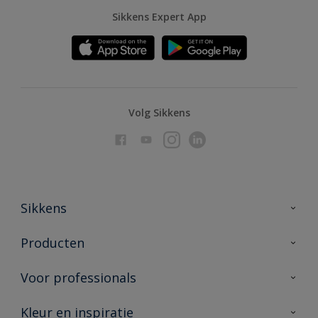
Sikkens Expert App
Volg Sikkens
Sikkens
Over Sikkens
Producten
AkzoNobel
Producten voor binnen
Voor professionals
Duurzaamheid
Producten voor buiten
Veelgestelde vragen
Advies & service
Kleur en inspiratie
Vind je verkooppunt