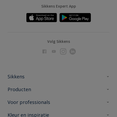
Sikkens Expert App
Volg Sikkens
Sikkens
Over Sikkens
Producten
AkzoNobel
Producten voor binnen
Voor professionals
Duurzaamheid
Producten voor buiten
Veelgestelde vragen
Advies & service
Kleur en inspiratie
Vind je verkooppunt