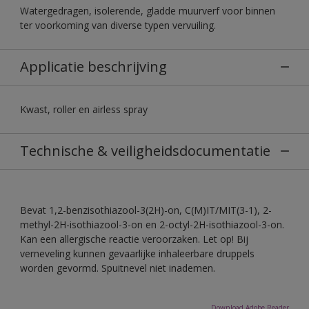
Watergedragen, isolerende, gladde muurverf voor binnen
ter voorkoming van diverse typen vervuiling.
Applicatie beschrijving
Kwast, roller en airless spray
Technische & veiligheidsdocumentatie
Bevat 1,2-benzisothiazool-3(2H)-on, C(M)IT/MIT(3-1), 2-
methyl-2H-isothiazool-3-on en 2-octyl-2H-isothiazool-3-on.
Kan een allergische reactie veroorzaken. Let op! Bij
verneveling kunnen gevaarlijke inhaleerbare druppels
worden gevormd. Spuitnevel niet inademen.
Download Adobe Reader