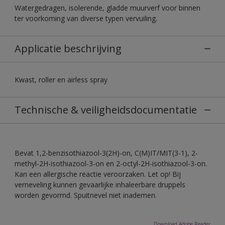
Watergedragen, isolerende, gladde muurverf voor binnen
ter voorkoming van diverse typen vervuiling.
Applicatie beschrijving
Kwast, roller en airless spray
Technische & veiligheidsdocumentatie
Bevat 1,2-benzisothiazool-3(2H)-on, C(M)IT/MIT(3-1), 2-
methyl-2H-isothiazool-3-on en 2-octyl-2H-isothiazool-3-on.
Kan een allergische reactie veroorzaken. Let op! Bij
verneveling kunnen gevaarlijke inhaleerbare druppels
worden gevormd. Spuitnevel niet inademen.
Download Adobe Reader