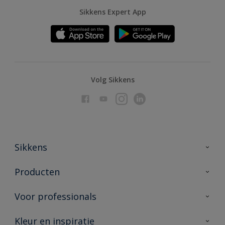
Sikkens Expert App
Volg Sikkens
Sikkens
Over Sikkens
Producten
AkzoNobel
Producten voor binnen
Voor professionals
Duurzaamheid
Producten voor buiten
Veelgestelde vragen
Advies & service
Kleur en inspiratie
Vind je verkooppunt